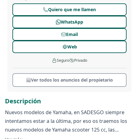
Quiero que me llamen
WhatsApp
Email
Web
Seguro
Privado
Ver todos los anuncios del propietario
Descripción
Nuevos modelos de Yamaha, en SADESGO siempre
intentamos estar a la última, por eso os traemos los
nuevos modelos de Yamaha scooter 125 cc, las
novedosas Yamaha ray zr, así podrás descubrir todos