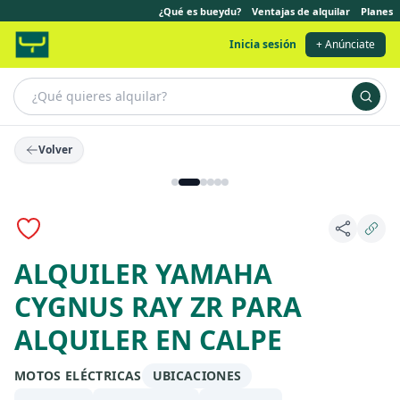
¿Qué es bueydu?
Ventajas de alquilar
Planes
Inicia sesión
+ Anúnciate
Volver
ALQUILER YAMAHA
CYGNUS RAY ZR PARA
ALQUILER EN CALPE
MOTOS ELÉCTRICAS
UBICACIONES