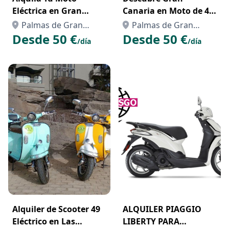
Eléctrica en Gran
Canaria en Moto de 49
Canaria y Vive la Isla
Eléctrica Alquiler Fácil
Palmas de Gran
Palmas de Gran
sin Límites
y Sostenible
Desde 50 €
Desde 50 €
Canaria, Las, Palmas,
Canaria, Las, Palmas,
/día
/día
Las
Las
Alquiler de Scooter 49
ALQUILER PIAGGIO
Eléctrico en Las
LIBERTY PARA