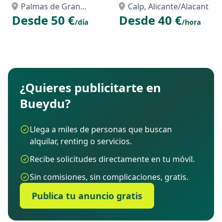
Palmas Ecológica
ALQUILER EN CALPE
Palmas de Gran
Calp, Alicante/Alacant
Vintage y Sin Carnet A
Desde 50 €
Desde 40 €
Canaria, Las, Palmas,
/día
/hora
Las
¿Quieres publicitarte en
Bueydu?
Llega a miles de personas que buscan
alquilar, renting o servicios.
Recibe solicitudes directamente en tu móvil.
Sin comisiones, sin complicaciones, gratis.
Publica tu anuncio gratis