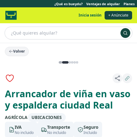
¿Qué es bueydu?
Ventajas de alquilar
Planes
Inicia sesión
+ Anúnciate
Volver
Arrancador de viña en vaso
y espaldera ciudad Real
AGRÍCOLA
UBICACIONES
IVA
Transporte
Seguro
No incluido
No incluido
Incluido