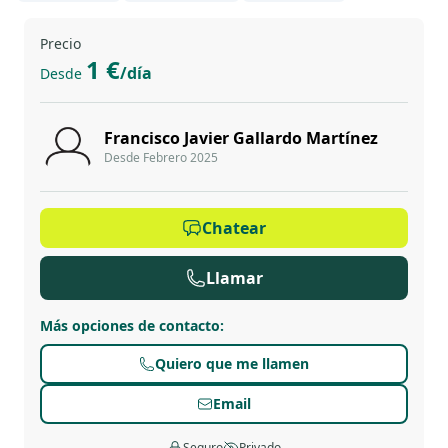
Precio
1 €
/día
Desde
Francisco Javier Gallardo Martínez
Desde Febrero 2025
Chatear
Llamar
Más opciones de contacto
:
Quiero que me llamen
Email
Seguro
Privado