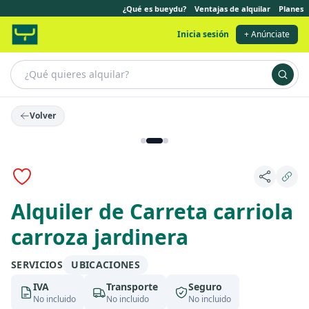
¿Qué es bueydu?
Ventajas de alquilar
Planes
Inicia sesión
+ Anúnciate
Volver
Alquiler de Carreta carriola
carroza jardinera
SERVICIOS
UBICACIONES
IVA
Transporte
Seguro
No incluido
No incluido
No incluido