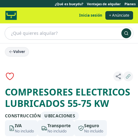
¿Qué es bueydu?
Ventajas de alquilar
Planes
Inicia sesión
+ Anúnciate
Volver
COMPRESORES ELECTRICOS
LUBRICADOS 55-75 KW
CONSTRUCCIÓN
UBICACIONES
IVA
Transporte
Seguro
No incluido
No incluido
No incluido