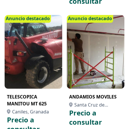
consultar
Anuncio destacado
Anuncio destacado
TELESCOPICA
ANDAMIOS MOVILES
MANITOU MT 625
Santa Cruz de
Precio a
Caniles, Granada
Tenerife, Santa Cruz
Precio a
de Tenerife
consultar
consultar