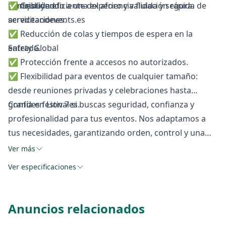
tranquilidad.
contribuyendo a una experiencia fluida y segura.
✅ Gestión eficiente del aforo y validación rápida de
serviceandevents.es
acreditaciones.
+2
✅ Reducción de colas y tiempos de espera en la
Safety Global
entrada.
+2
✅ Protección frente a accesos no autorizados.
✅ Flexibilidad para eventos de cualquier tamaño:
desde reuniones privadas y celebraciones hasta
grandes festivales.
Confía en Lion 7 si buscas seguridad, confianza y
profesionalidad para tus eventos. Nos adaptamos a
tus necesidades, garantizando orden, control y una
experiencia cómoda tanto para organizadores como
Ver más
para asistentes.
Ver especificaciones
Anuncios relacionados