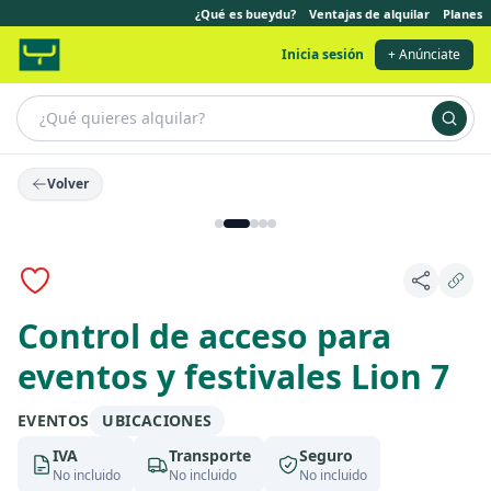
¿Qué es bueydu?
Ventajas de alquilar
Planes
Inicia sesión
+ Anúnciate
Volver
Control de acceso para
eventos y festivales Lion 7
EVENTOS
UBICACIONES
IVA
Transporte
Seguro
No incluido
No incluido
No incluido