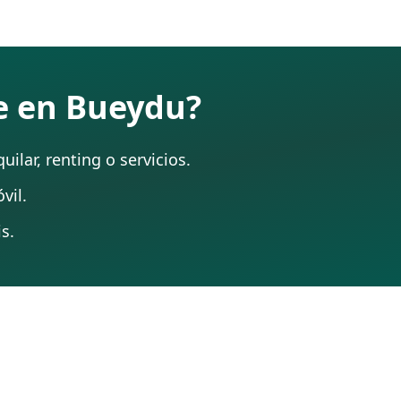
te en Bueydu?
ilar, renting o servicios.
vil.
s.