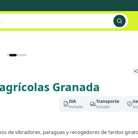
 agrícolas Granada
IVA
Transporte
Se
Incluido
Incluido
Inc
mos de vibradores, paraguas y recogedores de fardos girato