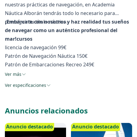
nuestras prácticas de navegación, en Academia
Náutica Alborán tendrás todo lo necesario para
conseguir tu título náutico.
¡Embárcate con nosotros y haz realidad tus sueños
de navegar como un auténtico profesional del
mar!cursos
licencia de navegación 99€
Patrón de Navegación Náutica 150€
Patrón de Embarcaciones Recreo 249€
Patrón de Yate 450€
Ver más
Capitán de Yate consultar precio
Ver especificaciones
Anuncios relacionados
Anuncio destacado
Anuncio destacado