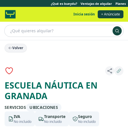
¿Qué es bueydu?
Ventajas de alquilar
Planes
Inicia sesión
+ Anúnciate
Volver
Anuncio destacado
ESCUELA NÁUTICA EN
GRANADA
SERVICIOS
UBICACIONES
IVA
Transporte
Seguro
No incluido
No incluido
No incluido