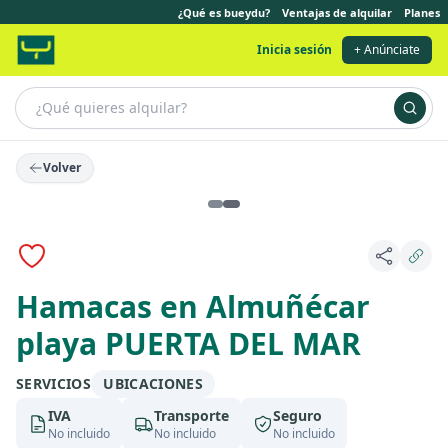
¿Qué es bueydu?
Ventajas de alquilar
Planes
Inicia sesión
+ Anúnciate
Volver
Anuncio destacado
Hamacas en Almuñécar
playa PUERTA DEL MAR
SERVICIOS
UBICACIONES
IVA
Transporte
Seguro
No incluido
No incluido
No incluido