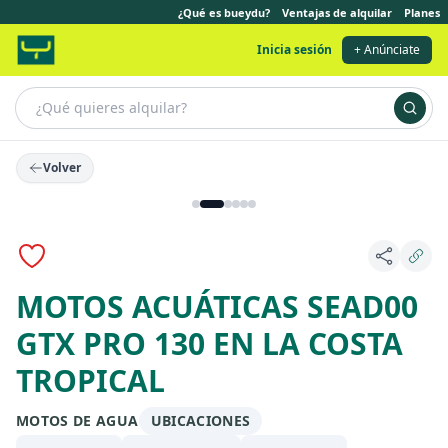
¿Qué es bueydu?
Ventajas de alquilar
Planes
Inicia sesión
+ Anúnciate
Volver
Anuncio destacado
MOTOS ACUÁTICAS SEAD00
GTX PRO 130 EN LA COSTA
TROPICAL
MOTOS DE AGUA
UBICACIONES