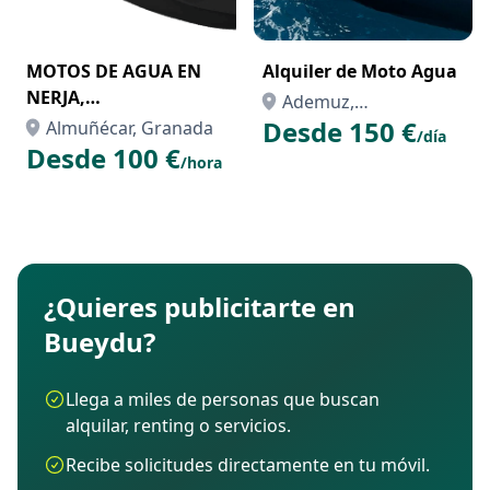
MOTOS DE AGUA EN
Alquiler de Moto Agua
NERJA,
Ademuz,
SALOBREÑA,MOTRIL,
Desde 150 €
Almuñécar, Granada
Valencia/València
/día
ALMUÑECAR Y LA
Desde 100 €
/hora
HERRADURA
¿Quieres publicitarte en
Bueydu?
Llega a miles de personas que buscan
alquilar, renting o servicios.
Recibe solicitudes directamente en tu móvil.