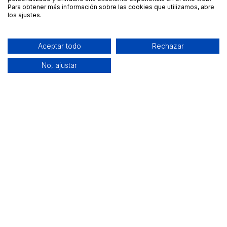
Para obtener más información sobre las cookies que utilizamos, abre
los ajustes.
Aceptar todo
Rechazar
No, ajustar
Alquiler de equipamiento profesional cerca de ti
Descarga nuestra app: