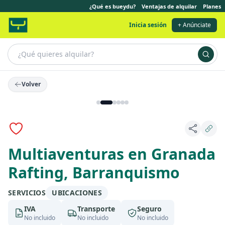
¿Qué es bueydu?
Ventajas de alquilar
Planes
Inicia sesión
+ Anúnciate
Volver
Multiaventuras en Granada
Rafting, Barranquismo
SERVICIOS
UBICACIONES
IVA
Transporte
Seguro
No incluido
No incluido
No incluido