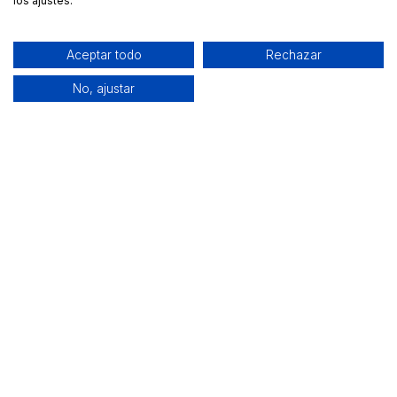
los ajustes.
Aceptar todo
Rechazar
No, ajustar
Alquiler de equipamiento profesional cerca de ti
Descarga nuestra app: