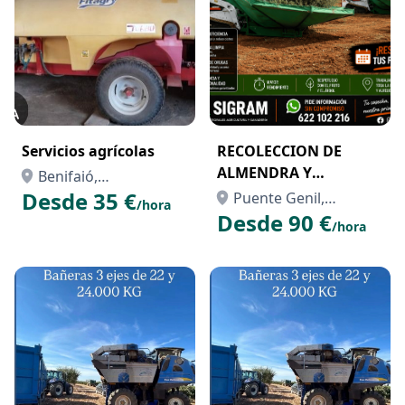
Servicios agrícolas
RECOLECCION DE
ALMENDRA Y
Benifaió,
ACEITUNA. RESERVE
Desde 35 €
Valencia/València
Puente Genil,
/hora
FECHA
Desde 90 €
Córdoba
/hora