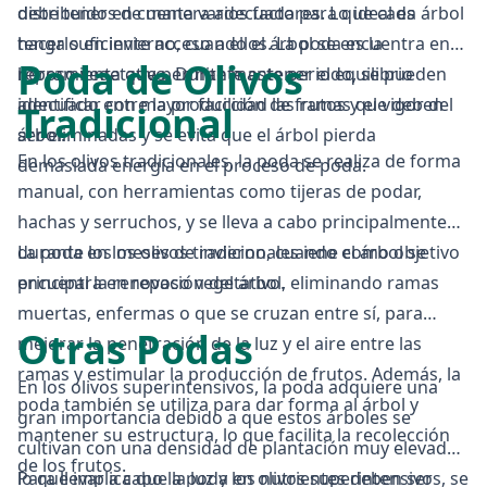
distribuidos de manera adecuada para que cada árbol
debe tener en cuenta varios factores. Lo ideal es
tenga suficiente acceso a ellos. La poda es la
hacerlo en invierno, cuando el árbol se encuentra en
Poda de Olivos
herramienta que permite mantener el equilibrio
reposo vegetativo. Durante este periodo, se pueden
adecuado entre la producción de frutos y el vigor del
identificar con mayor facilidad las ramas que deben
Tradicional
árbol.
ser eliminadas y se evita que el árbol pierda
En los olivos tradicionales, la poda se realiza de forma
demasiada energía en el proceso de poda.
manual, con herramientas como tijeras de podar,
hachas y serruchos, y se lleva a cabo principalmente
durante los meses de invierno, cuando el árbol se
La poda en los olivos tradicionales iene como objetivo
encuentra en reposo vegetativo.
principal la renovación del árbol, eliminando ramas
muertas, enfermas o que se cruzan entre sí, para
Otras Podas
mejorar la penetración de la luz y el aire entre las
ramas y estimular la producción de frutos. Además, la
En los olivos superintensivos, la poda adquiere una
poda también se utiliza para dar forma al árbol y
gran importancia debido a que estos árboles se
mantener su estructura, lo que facilita la recolección
cultivan con una densidad de plantación muy elevada,
de los frutos.
lo que implica que la luz y los nutrientes deben ser
Para llevar a cabo la poda en olivos superintensivos, se