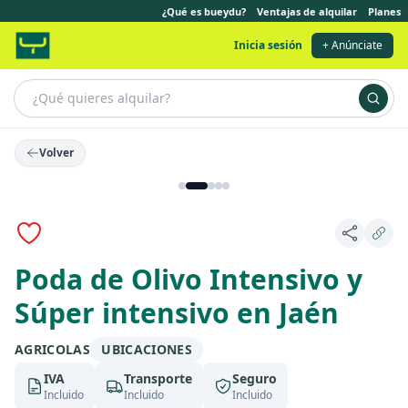
¿Qué es bueydu?
Ventajas de alquilar
Planes
Inicia sesión
+ Anúnciate
Volver
Poda de Olivo Intensivo y
Súper intensivo en Jaén
AGRICOLAS
UBICACIONES
IVA
Transporte
Seguro
Incluido
Incluido
Incluido