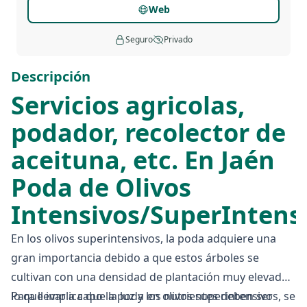
Web
Seguro
Privado
Descripción
Servicios agricolas,
podador, recolector de
aceituna, etc. En Jaén
Poda de Olivos
Intensivos/SuperIntens
En los olivos superintensivos, la poda adquiere una
gran importancia debido a que estos árboles se
cultivan con una densidad de plantación muy elevada,
lo que implica que la luz y los nutrientes deben ser
Para llevar a cabo la poda en olivos superintensivos, se