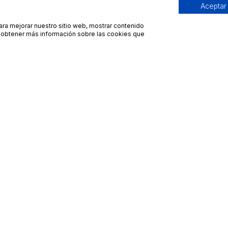
Aceptar
para mejorar nuestro sitio web, mostrar contenido
ra obtener más información sobre las cookies que
Contacto
Avisos legales
contacto@bueydu.com
Blog
Soporte técnico
Preguntas frecuentes
Whatsapp Bueydu
Términos y condiciones
Política de privacidad