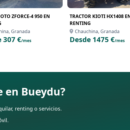
OTO ZFORCE-4 950 EN
TRACTOR KIOTI HX1408 E
G
RENTING
hina, Granada
Chauchina, Granada
 307 €
Desde 1475 €
/mes
/mes
te en Bueydu?
ilar, renting o servicios.
vil.