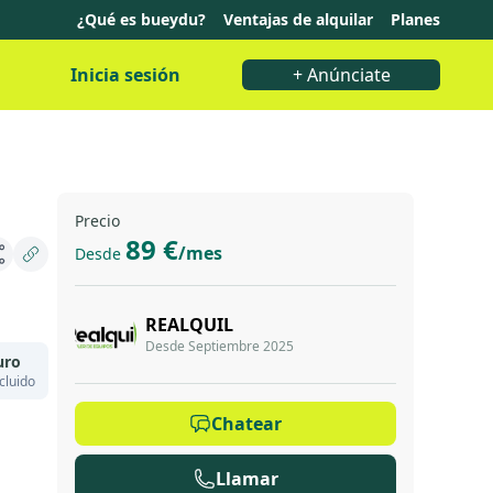
¿Qué es bueydu?
Ventajas de alquilar
Planes
Inicia sesión
+ Anúnciate
Precio
89 €
/mes
Desde
REALQUIL
Desde Septiembre 2025
uro
cluido
Chatear
Llamar