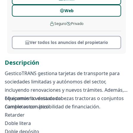
Web
Seguro
Privado
Ver todos los anuncios del propietario
Descripción
GesticoTRANS gestiona tarjetas de transporte para
sociedades limitadas y autónomos del sector,
incluyendo renovaciones y nuevos trámites. Además,
ofrecemos la venta de cabezas tractoras o conjuntos
Equipamiento destacado:
completos con posibilidad de financiación.
Cambio automático
Retarder
Doble litera
Doble depósito