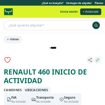
¿Qué es bueydu?
Ventajas de alquilar
Planes
Inicia sesión
+ Anúnciate
Volver
RENAULT 460 INICIO DE
ACTIVIDAD
CAMIONES
UBICACIONES
IVA
Transporte
Seguro
No incluido
No incluido
No incluido