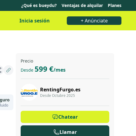
¿Qué es bueydu?
Ventajas de alquilar
Planes
Inicia sesión
+ Anúnciate
Precio
599 €
/mes
Desde
RentingFurgo.es
Desde Octubre 2025
guro
luido
Chatear
Llamar