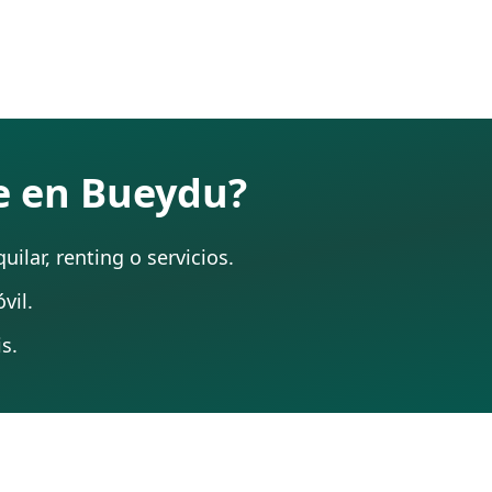
te en Bueydu?
ilar, renting o servicios.
vil.
s.