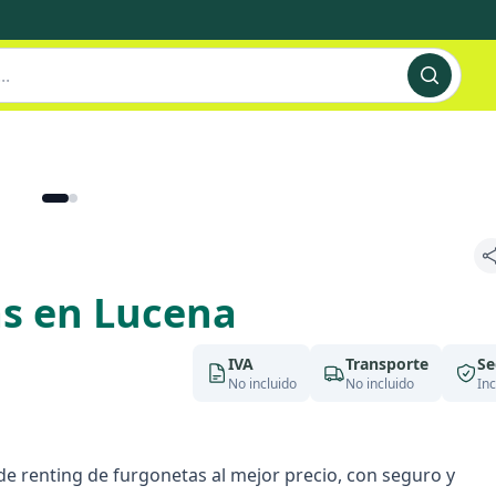
as en Lucena
IVA
Transporte
Se
No incluido
No incluido
Inc
e renting de furgonetas al mejor precio, con seguro y