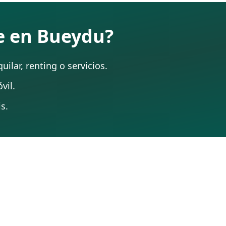
te en Bueydu?
ilar, renting o servicios.
vil.
s.