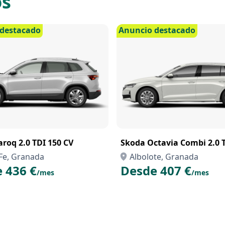
os
destacado
Anuncio destacado
roq 2.0 TDI 150 CV
Skoda Octavia Combi 2.0 
Fe, Granada
Albolote, Granada
 436 €
Desde 407 €
/mes
/mes