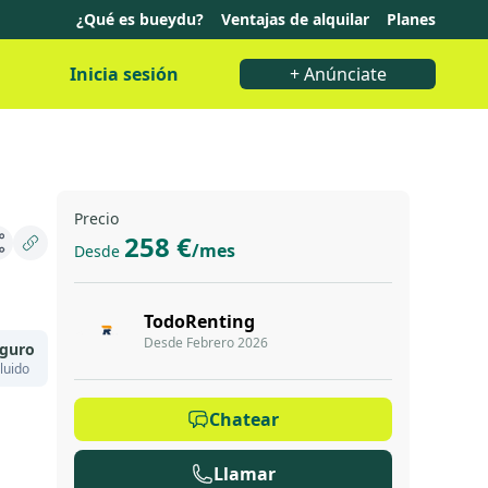
¿Qué es bueydu?
Ventajas de alquilar
Planes
Inicia sesión
+ Anúnciate
Precio
258 €
/mes
Desde
TodoRenting
Desde Febrero 2026
guro
luido
Chatear
Llamar