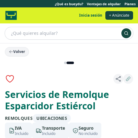
¿Qué es bueydu?
Ventajas de alquilar
Planes
Inicia sesión
+ Anúnciate
Volver
Servicios de Remolque
Esparcidor Estiércol
REMOLQUES
UBICACIONES
IVA
Transporte
Seguro
Incluido
Incluido
No incluido