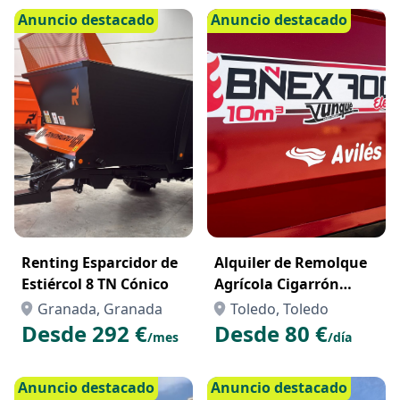
Anuncio destacado
Anuncio destacado
Renting Esparcidor de
Alquiler de Remolque
Estiércol 8 TN Cónico
Agrícola Cigarrón
Yunque de 10 m³ en
Granada, Granada
Toledo, Toledo
Toledo – Resistencia y
Desde 292 €
Desde 80 €
/mes
/día
Capacidad para el
Campo
Anuncio destacado
Anuncio destacado