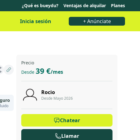
¿Qué es bueydu?
Ventajas de alquilar
Planes
Inicia sesión
+ Anúnciate
Precio
39 €
/mes
Desde
Rocio
Desde Mayo 2026
guro
luido
Chatear
Llamar