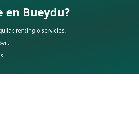
te en Bueydu?
ilar, renting o servicios.
vil.
s.