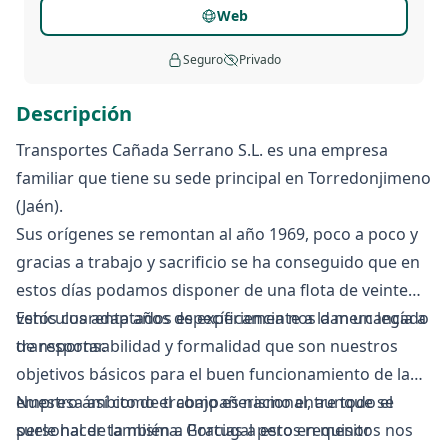
Web
Seguro
Privado
Descripción
Transportes Cañada Serrano S.L. es una empresa
familiar que tiene su sede principal en Torredonjimeno
(Jaén).
Sus orígenes se remontan al año 1969, poco a poco y
gracias a trabajo y sacrificio se ha conseguido que en
estos días podamos disponer de una flota de veinte
vehículos adaptados específicamente a la mercancía a
Estos cuarenta años de experiencia nos dan un legado
transportar.
de responsabilidad y formalidad que son nuestros
objetivos básicos para el buen funcionamiento de la
empresa así como el compañerismo entre todo el
Nuestro ámbito de trabajo es nacional, aunque se
personal de la misma. Gracias a estos requisitos nos
suele hacer también a Portugal pero en menor