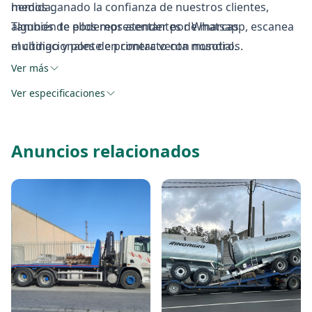
hemos ganado la confianza de nuestros clientes,
medida.
algunos de ellos representantes de marcas
También te podemos atender por Whatsapp, escanea
multinacionales de primera venta mundial.
el código y ponte en contacto con nosotros.
Ver más
Ver especificaciones
Anuncios relacionados