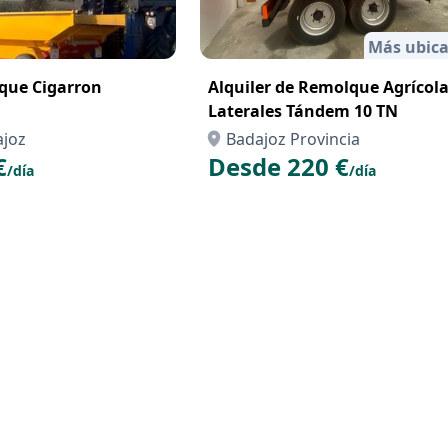
Más ubica
que Cigarron
Alquiler de Remolque Agrícol
Laterales Tándem 10 TN
ajoz
Badajoz Provincia
€
Desde 220 €
/día
/día