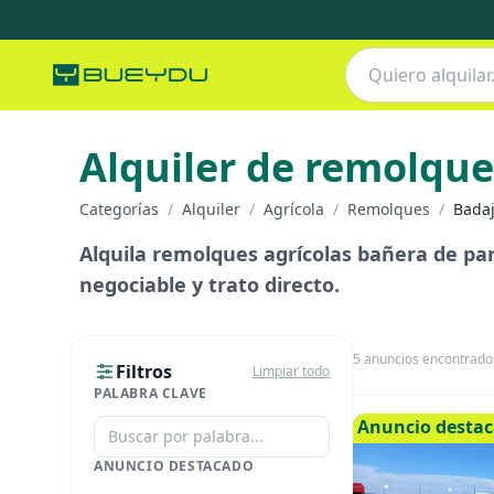
Alquiler de remolque
Categorías
/
Alquiler
/
Agrícola
/
Remolques
/
Badaj
Alquila remolques agrícolas bañera de par
negociable y trato directo.
5
anuncios encontrado
Filtros
Limpiar todo
PALABRA CLAVE
Anuncio desta
ANUNCIO DESTACADO