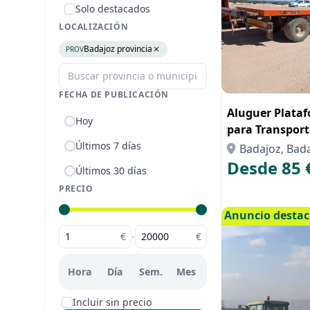
Solo destacados
LOCALIZACIÓN
Badajoz provincia
PROV
FECHA DE PUBLICACIÓN
Aluguer Plata
Hoy
para Transporte
Parques Fotovo
Últimos 7 días
Badajoz, Bad
Desde 85 
Últimos 30 días
PRECIO
Anuncio desta
€
-
€
Hora
Día
Sem.
Mes
Incluir sin precio