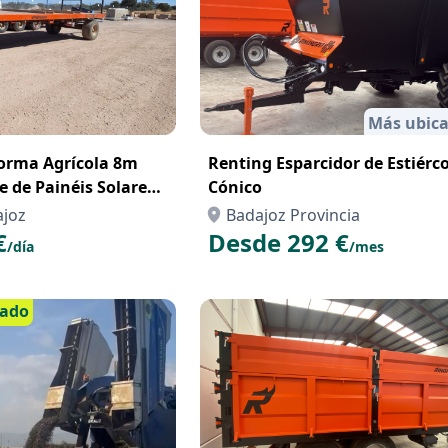
Más ubica
forma Agrícola 8m
Renting Esparcidor de Estiérco
 de Painéis Solares –
Cónico
ltaicos Portugal
ajoz
Badajoz Provincia
€
Desde 292 €
/día
/mes
cado