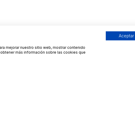
Aceptar
para mejorar nuestro sitio web, mostrar contenido
ra obtener más información sobre las cookies que
Contacto
Avisos legales
contacto@bueydu.com
Blog