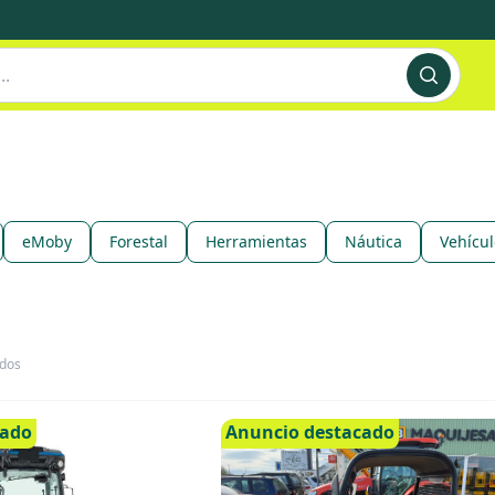
eMoby
Forestal
Herramientas
Náutica
Vehícul
ados
cado
Anuncio destacado