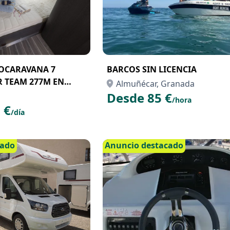
OCARAVANA 7
BARCOS SIN LICENCIA
R TEAM 277M EN
Almuñécar, Granada
Desde 85 €
/hora
 €
/día
cado
Anuncio destacado