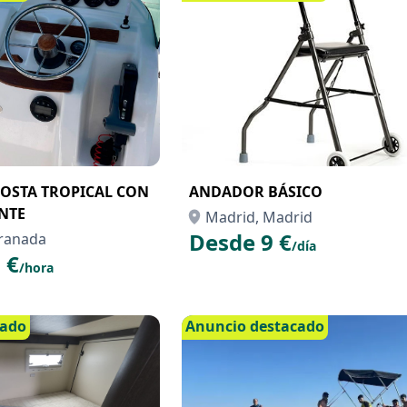
COSTA TROPICAL CON
ANDADOR BÁSICO
ANTE
Madrid, Madrid
Desde 9 €
ranada
/día
 €
/hora
cado
Anuncio destacado