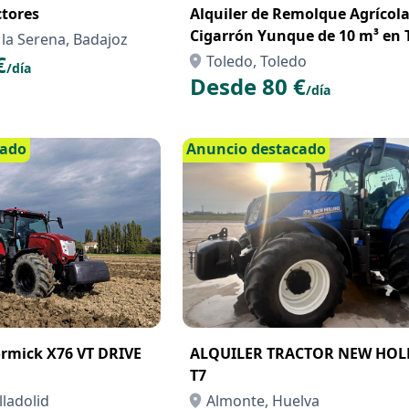
ctores
Alquiler de Remolque Agrícol
Cigarrón Yunque de 10 m³ en 
 la Serena, Badajoz
– Resistencia y Capacidad para
€
Toledo, Toledo
/día
Campo
Desde 80 €
/día
cado
Anuncio destacado
mick X76 VT DRIVE
ALQUILER TRACTOR NEW HO
T7
lladolid
Almonte, Huelva