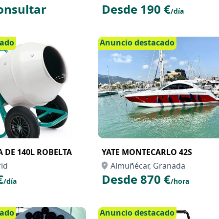
onsultar
Desde 190 €
/día
cado
Anuncio destacado
DE 140L ROBELTA
YATE MONTECARLO 42S
id
Almuñécar, Granada
€
Desde 870 €
/día
/hora
cado
Anuncio destacado