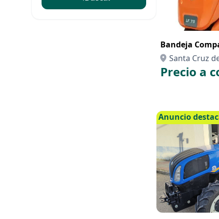
Bandeja Comp
Santa Cruz de
Precio a c
de Tenerife
Anuncio desta