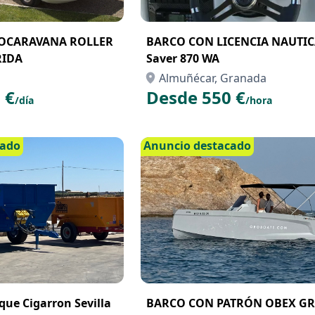
TOCARAVANA ROLLER
BARCO CON LICENCIA NAUTI
RIDA
Saver 870 WA
Almuñécar, Granada
 €
Desde 550 €
/día
/hora
cado
Anuncio destacado
que Cigarron Sevilla
BARCO CON PATRÓN OBEX GR