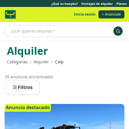
¿Qué es bueydu?
Ventajas de alquilar
Planes
Inicia sesión
+ Anúnciate
Alquiler
Categorías
/
Alquiler
/
Calp
35
anuncios encontrados
Filtros
Anuncio destacado