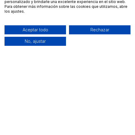
personalizado y brindarle una excelente experiencia en el sitio web.
Para obtener más información sobre las cookies que utilizamos, abre
los ajustes.
Aceptar todo
Rechazar
No, ajustar
Alquiler de equipamiento profesional cerca de ti
Descarga nuestra app: