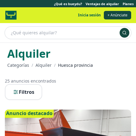
¿Qué es bueydu?
Ventajas de alquilar
Planes
Inicia sesión
+ Anúnciate
Alquiler
Categorías
/
Alquiler
/
Huesca provincia
25
anuncios encontrados
Filtros
Anuncio destacado