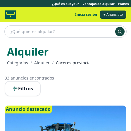
¿Qué es bueydu?
Ventajas de alquilar
Planes
Inicia sesión
+ Anúnciate
Alquiler
Categorías
/
Alquiler
/
Caceres provincia
33
anuncios encontrados
Filtros
Anuncio destacado