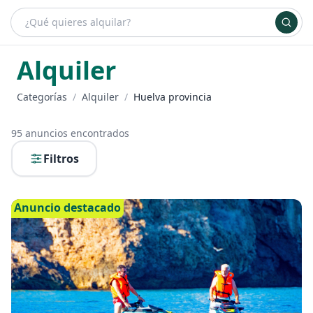
¿Qué es bueydu?
Ventajas de alquilar
Planes
Inicia sesión
+ Anúnciate
Alquiler
Categorías
/
Alquiler
/
Huelva provincia
95
anuncios encontrados
Filtros
Anuncio destacado