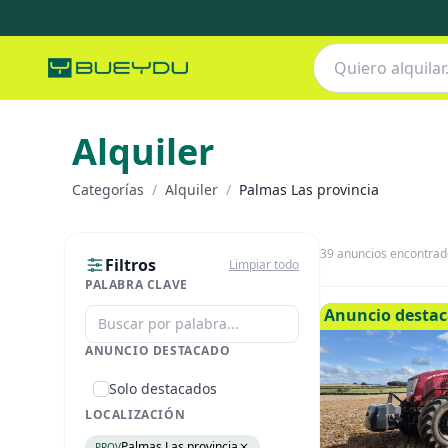
Alquiler
Categorías
/
Alquiler
/
Palmas Las provincia
39
anuncios encontrad
Filtros
Limpiar todo
PALABRA CLAVE
Anuncio desta
ANUNCIO DESTACADO
Solo destacados
LOCALIZACIÓN
Palmas Las provincia
PROV