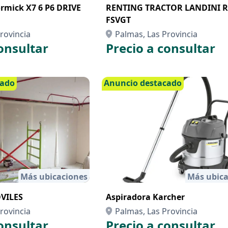
mick X7 6 P6 DRIVE
RENTING TRACTOR LANDINI 
FSVGT
rovincia
Palmas, Las Provincia
onsultar
Precio a consultar
cado
Anuncio destacado
Más ubicaciones
Más ubica
VILES
Aspiradora Karcher
rovincia
Palmas, Las Provincia
onsultar
Precio a consultar