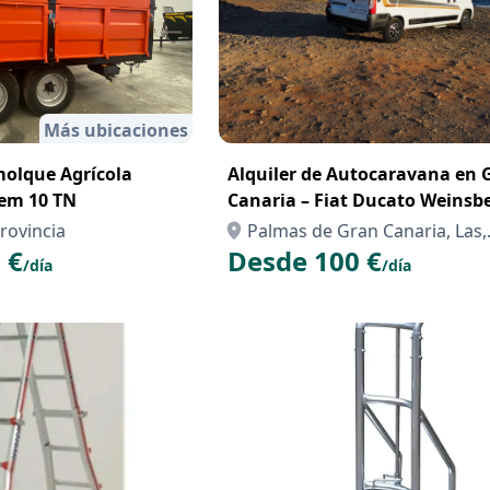
Más ubicaciones
molque Agrícola
Alquiler de Autocaravana en 
dem 10 TN
Canaria – Fiat Ducato Weinsb
Carabus 2019 para 4 personas
rovincia
Palmas de Gran Canaria, Las,
 €
Desde 100 €
Palmas, Las
/día
/día