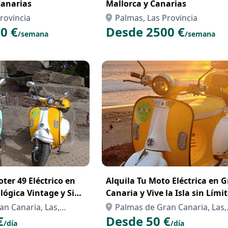
Canarias
Mallorca y Canarias
rovincia
Palmas, Las Provincia
0 €
Desde 2500 €
/semana
/semana
oter 49 Eléctrico en
Alquila Tu Moto Eléctrica en 
Canaria y Vive la Isla sin Lími
n Canaria, Las,
Palmas de Gran Canaria, Las,
€
Desde 50 €
Palmas, Las
/día
/día