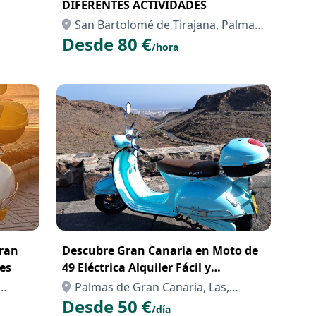
DIFERENTES ACTIVIDADES
San Bartolomé de Tirajana, Palmas,
Desde 80 €
Las
/hora
Gran
Descubre Gran Canaria en Moto de
tes
49 Eléctrica Alquiler Fácil y
Sostenible
Palmas de Gran Canaria, Las,
Desde 50 €
Palmas, Las
/día