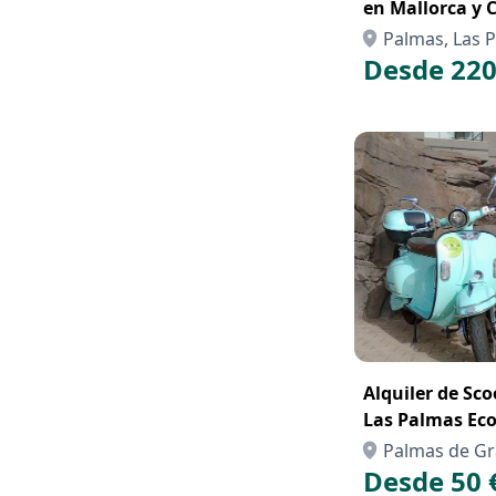
en Mallorca y 
Palmas, Las P
Desde 220
Alquiler de Sco
Las Palmas Ecológica Vintage y Sin
Carnet A
Palmas de Gra
Desde 50 
Palmas, Las