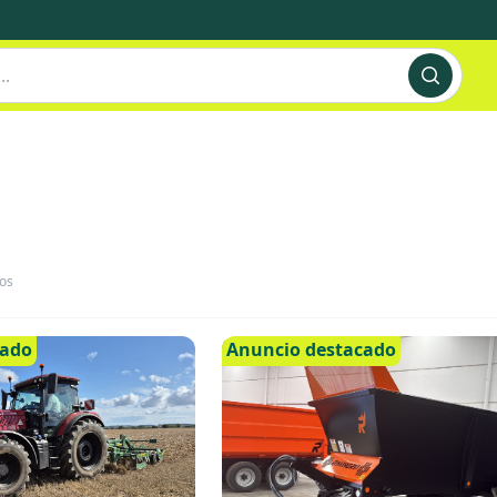
os
cado
Anuncio destacado