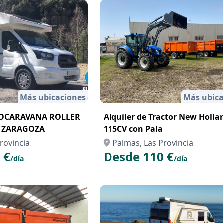
Más ubicaciones
Más ubica
TOCARAVANA ROLLER
Alquiler de Tractor New Holla
N ZARAGOZA
115CV con Pala
rovincia
Palmas, Las Provincia
 €
Desde 110 €
/día
/día