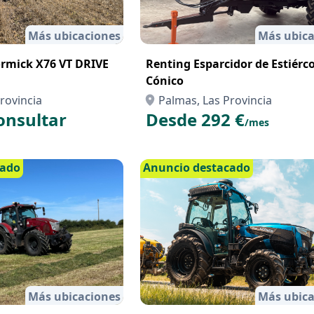
Más ubicaciones
Más ubica
mick X76 VT DRIVE
Renting Esparcidor de Estiérco
Cónico
rovincia
Palmas, Las Provincia
onsultar
Desde 292 €
/mes
cado
Anuncio destacado
Más ubicaciones
Más ubica