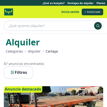
¿Qué es bueydu?
Ventajas de alquilar
Planes
Inicia sesión
+ Anúnciate
Alquiler
Categorías
/
Alquiler
/
Cartaya
87
anuncios encontrados
Filtros
Anuncio destacado