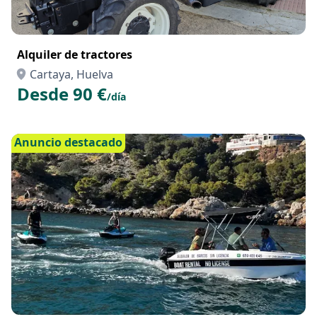
Alquiler de tractores
Cartaya, Huelva
Desde 90 €
/día
Anuncio destacado