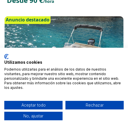
Desde 90 €
/hora
Anuncio destacado
Utilizamos cookies
Podemos utilizarlas para el análisis de los datos de nuestros
visitantes, para mejorar nuestro sitio web, mostrar contenido
personalizado y brindarle una excelente experiencia en el sitio web.
Para obtener más información sobre las cookies que utilizamos, abre
los ajustes.
BARCO SIN LICENCIA QUICKSILVER 505
Cartaya, Huelva
Aceptar todo
Rechazar
Desde 100 €
/hora
No, ajustar