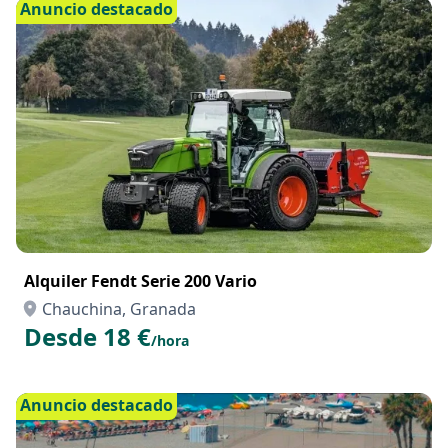
Desde 16 €
/hora
Anuncio destacado
Alquiler Fendt Serie 200 Vario
Chauchina, Granada
Desde 18 €
/hora