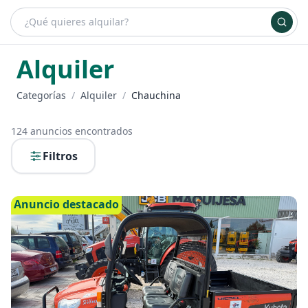
¿Qué es bueydu?
Ventajas de alquilar
Planes
Inicia sesión
+ Anúnciate
Alquiler
Categorías
/
Alquiler
/
Chauchina
124
anuncios encontrados
Filtros
Anuncio destacado