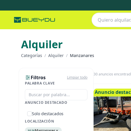
Alquiler
Categorías
/
Alquiler
/
Manzanares
30
anuncios encontrad
Filtros
Limpiar todo
PALABRA CLAVE
Anuncio desta
ANUNCIO DESTACADO
Solo destacados
LOCALIZACIÓN
Manzanares
MUN