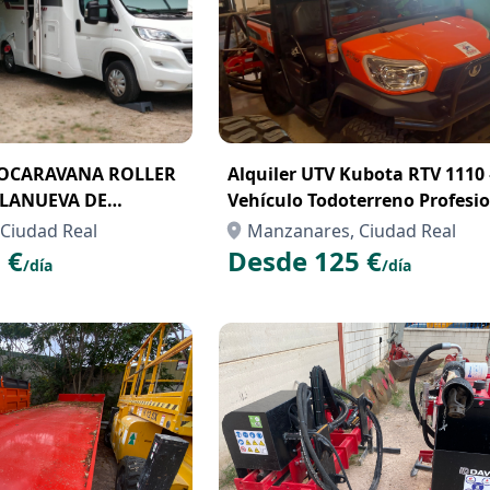
TOCARAVANA ROLLER
Alquiler UTV Kubota RTV 1110 
LLANUEVA DE
Vehículo Todoterreno Profesi
para Trabajos en el Campo o l
Ciudad Real
Manzanares, Ciudad Real
 €
Desde 125 €
/día
/día