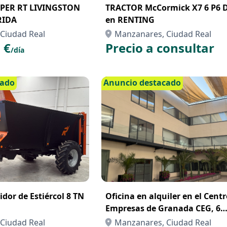
PER RT LIVINGSTON
TRACTOR McCormick X7 6 P6 
RIDA
en RENTING
Ciudad Real
Manzanares, Ciudad Real
 €
Precio a consultar
/día
cado
Anuncio destacado
dor de Estiércol 8 TN
Oficina en alquiler en el Cent
Empresas de Granada CEG, 6
puestos de trabajo
Ciudad Real
Manzanares, Ciudad Real