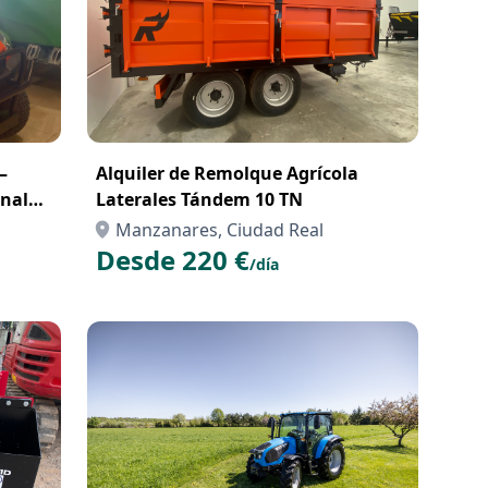
–
Alquiler de Remolque Agrícola
onal
Laterales Tándem 10 TN
a Obra
Manzanares, Ciudad Real
Desde 220 €
/día