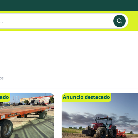
os
cado
Anuncio destacado