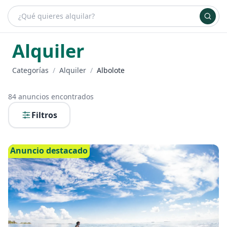
¿Qué es bueydu?
Ventajas de alquilar
Planes
Inicia sesión
+ Anúnciate
Alquiler
Categorías
/
Alquiler
/
Albolote
84
anuncios encontrados
Filtros
Anuncio destacado