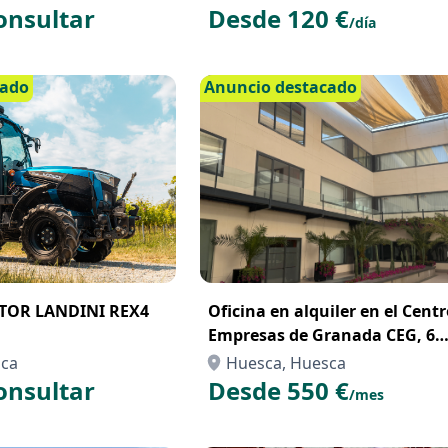
onsultar
Desde 120 €
/día
cado
Anuncio destacado
TOR LANDINI REX4
Oficina en alquiler en el Cent
Empresas de Granada CEG, 6
puestos de trabajo
sca
Huesca, Huesca
onsultar
Desde 550 €
/mes