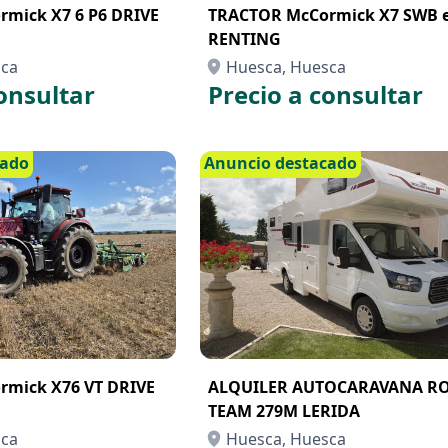
mick X7 6 P6 DRIVE
TRACTOR McCormick X7 SWB 
RENTING
sca
Huesca, Huesca
onsultar
Precio a consultar
cado
Anuncio destacado
mick X76 VT DRIVE
ALQUILER AUTOCARAVANA R
TEAM 279M LERIDA
sca
Huesca, Huesca