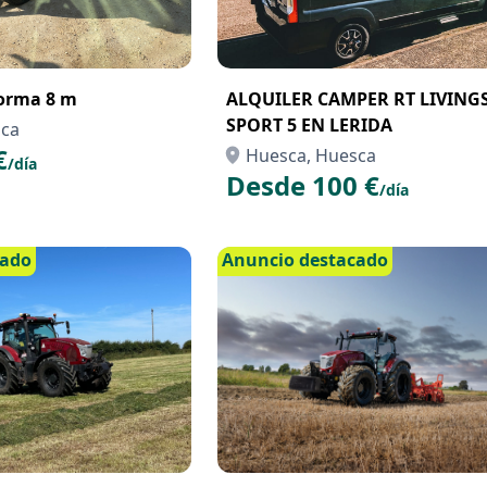
forma 8 m
ALQUILER CAMPER RT LIVING
SPORT 5 EN LERIDA
sca
€
Huesca, Huesca
/día
Desde 100 €
/día
cado
Anuncio destacado