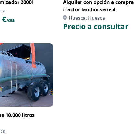
omizador 2000l
Alquiler con opción a compra
tractor landini serie 4
sca
 €
Huesca, Huesca
/día
Precio a consultar
na 10.000 litros
sca