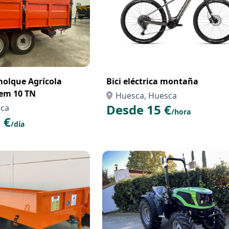
molque Agrícola
Bici eléctrica montaña
dem 10 TN
Huesca, Huesca
Desde 15 €
sca
/hora
 €
/día