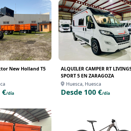
actor New Holland T5
ALQUILER CAMPER RT LIVING
SPORT 5 EN ZARAGOZA
sca
Huesca, Huesca
 €
Desde 100 €
/día
/día