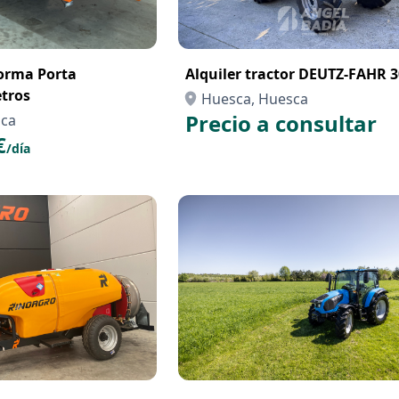
forma Porta
Alquiler tractor DEUTZ-FAHR 
tros
Huesca, Huesca
Precio a consultar
sca
€
/día