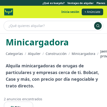
¿Qué es bueydu?
Ventajas de alquilar
Planes
Inicia sesión
+ Anúnciate
Minicargadora
Jae
Categorías
/
Alquiler
/
Construcción
/
Minicargadora
/
prov
Alquila minicargadoras de orugas de
particulares y empresas cerca de ti. Bobcat,
Case y más, con precio por día negociable y
trato directo.
2
anuncios encontrados