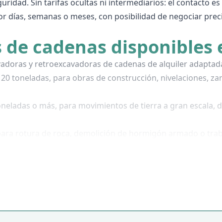
dad. Sin tarifas ocultas ni intermediarios: el contacto es
r días, semanas o meses, con posibilidad de negociar prec
 de cadenas disponibles e
adoras y retroexcavadoras de cadenas de alquiler adaptadas
20 toneladas, para obras de construcción, nivelaciones, zan
neladas o más, para movimientos de tierra a gran escala, d
 para rotura de roca, demolición de hormigón armado o tra
tierra, nivelación de grandes superficies o apertura de cam
 las horas de trabajo del equipo, los accesorios disponibles
.
 y servicios incluidos