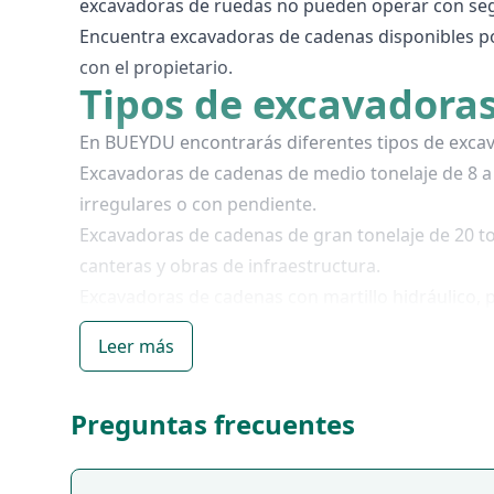
excavadoras de ruedas no pueden operar con seguri
Encuentra excavadoras de cadenas disponibles po
con el propietario.
Tipos de excavadoras
En BUEYDU encontrarás diferentes tipos de excav
Excavadoras de cadenas de medio tonelaje de 8 a 
irregulares o con pendiente.
Excavadoras de cadenas de gran tonelaje de 20 to
canteras y obras de infraestructura.
Excavadoras de cadenas con martillo hidráulico,
convencional no es suficiente.
Leer más
Tractores de orugas y bulldozers, para empuje de 
Cada anuncio detalla el modelo, el peso operativo,
Preguntas frecuentes
elegir la opción más adecuada a tu obra y terreno
Seguridad, normativa