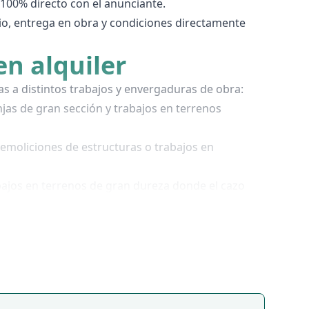
 100% directo con el anunciante.
io, entrega en obra y condiciones directamente
n alquiler
 a distintos trabajos y envergaduras de obra:
jas de gran sección y trabajos en terrenos
emoliciones de estructuras o trabajos en
bajos en terrenos de gran dureza donde el cazo
inos en terrenos sin acceso previo.
 y las condiciones del servicio, para que puedas