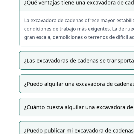
Aunque BUEYDU no garantiza directamente el cump
¿Qué ventajas tiene una excavadora de cad
mantenimiento y especifican en el anuncio las cond
Verifica siempre el estado del equipo, la document
La excavadora de cadenas ofrece mayor estabilid
acuerdo. Las excavadoras de cadenas requieren tr
condiciones de trabajo más exigentes. La de rue
corre a cargo del arrendatario.
gran escala, demoliciones o terrenos de difícil
¿Las excavadoras de cadenas se transport
¿Puedo alquilar una excavadora de cadenas
¿Cuánto cuesta alquilar una excavadora de
¿Puedo publicar mi excavadora de cadenas