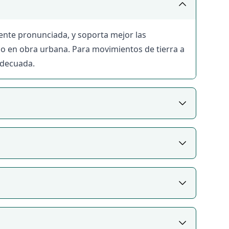
tarios incluyen el equipo en correcto estado de
quisitos de operación.
porte con el propietario antes de cerrar el
ente pronunciada, y soporta mejor las
ietario incluye el transporte en el precio o si
jo en obra urbana. Para movimientos de tierra a
adecuada.