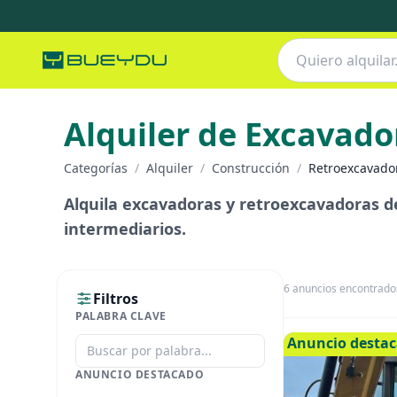
Alquiler de Excavad
Categorías
/
Alquiler
/
Construcción
/
Retroexcavado
Alquila excavadoras y retroexcavadoras de 
intermediarios.
6
anuncios encontrado
Filtros
PALABRA CLAVE
Anuncio desta
ANUNCIO DESTACADO