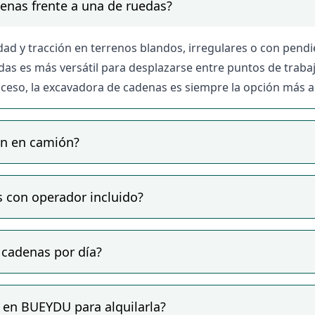
limiento de normativa o seguros, la mayoría de los propie
enas frente a una de ruedas?
iciones de uso, el seguro de responsabilidad civil y los re
ación técnica, el seguro incluido y las condiciones de trans
ad y tracción en terrenos blandos, irregulares o con pendi
ansporte en camión plataforma — consulta siempre si el prop
das es más versátil para desplazarse entre puntos de traba
 acceso, la excavadora de cadenas es siempre la opción más 
an en camión?
 con operador incluido?
 cadenas por día?
 en BUEYDU para alquilarla?