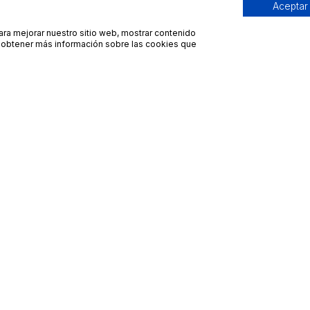
Aceptar
para mejorar nuestro sitio web, mostrar contenido
ra obtener más información sobre las cookies que
Contacto
Avisos legales
contacto@bueydu.com
Blog
Soporte técnico
Preguntas frecuentes
Whatsapp Bueydu
Términos y condiciones
Política de privacidad