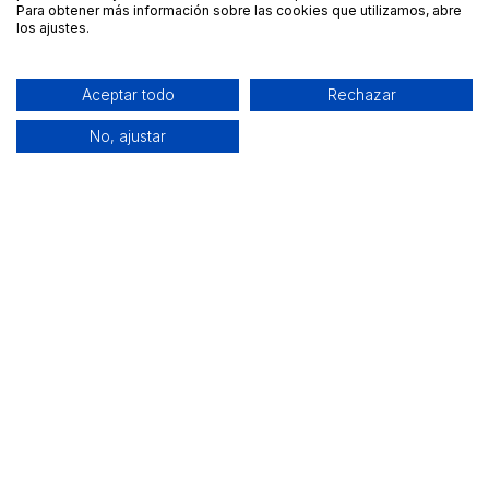
Para obtener más información sobre las cookies que utilizamos, abre
los ajustes.
Aceptar todo
Rechazar
No, ajustar
Alquiler de equipamiento profesional cerca de ti
Descarga nuestra app: