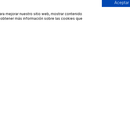
Aceptar
para mejorar nuestro sitio web, mostrar contenido
ra obtener más información sobre las cookies que
Contacto
Avisos legales
contacto@bueydu.com
Blog
Soporte técnico
Preguntas frecuentes
Whatsapp Bueydu
Términos y condiciones
Política de privacidad