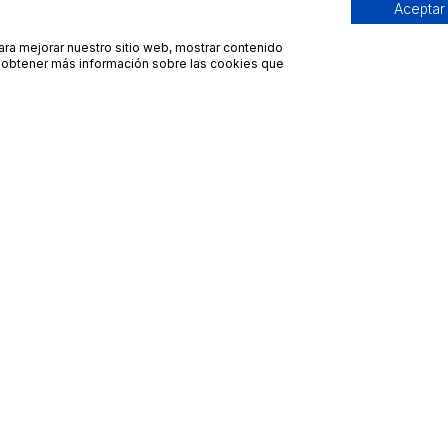
Aceptar
para mejorar nuestro sitio web, mostrar contenido
ra obtener más información sobre las cookies que
Contacto
Avisos legales
contacto@bueydu.com
Blog
Soporte técnico
Preguntas frecuentes
Whatsapp Bueydu
Términos y condiciones
Política de privacidad