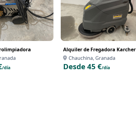
drolimpiadora
Alquiler de Fregadora Karcher
Granada
Chauchina, Granada
€
Desde 45 €
/día
/día