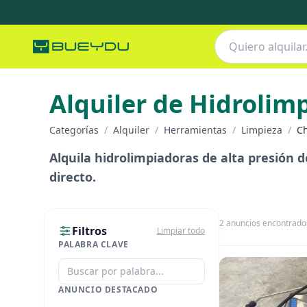
Alquiler de Hidrolim
Categorías
/
Alquiler
/
Herramientas
/
Limpieza
/
C
Alquila hidrolimpiadoras de alta presión 
directo.
2
anuncios encontrado
Filtros
Limpiar todo
PALABRA CLAVE
ANUNCIO DESTACADO