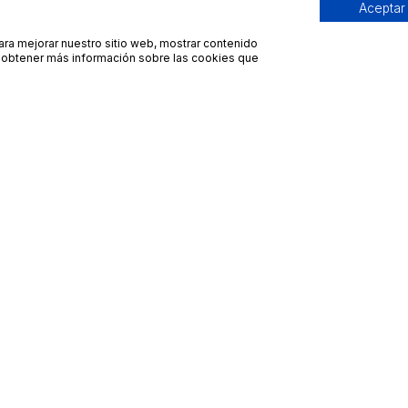
Aceptar
para mejorar nuestro sitio web, mostrar contenido
ra obtener más información sobre las cookies que
Contacto
Avisos legales
contacto@bueydu.com
Blog
Soporte técnico
Preguntas frecuentes
Whatsapp Bueydu
Términos y condiciones
Política de privacidad