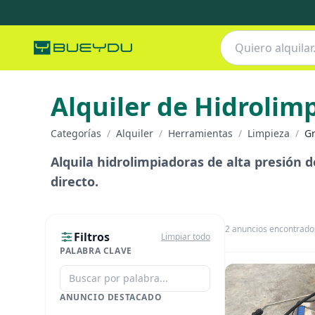
Alquiler de Hidrolim
Categorías
/
Alquiler
/
Herramientas
/
Limpieza
/
Gr
Alquila hidrolimpiadoras de alta presión 
directo.
2
anuncios encontrado
Filtros
Limpiar todo
PALABRA CLAVE
ANUNCIO DESTACADO