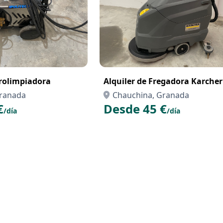
drolimpiadora
Alquiler de Fregadora Karcher
Granada
Chauchina, Granada
€
Desde 45 €
/día
/día