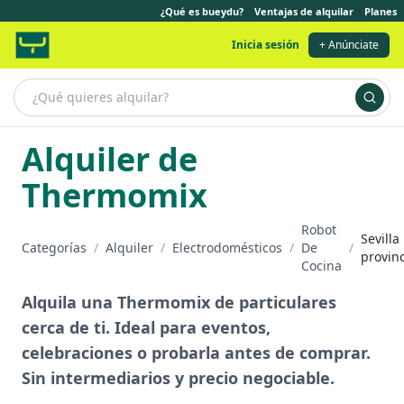
¿Qué es bueydu?
Ventajas de alquilar
Planes
Inicia sesión
+ Anúnciate
Alquiler de
Thermomix
Robot
Sevilla
Categorías
/
Alquiler
/
Electrodomésticos
/
De
/
provin
Cocina
Alquila una Thermomix de particulares
cerca de ti. Ideal para eventos,
celebraciones o probarla antes de comprar.
Sin intermediarios y precio negociable.