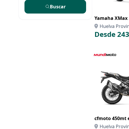
Buscar
Yamaha XMax 3
Huelva Provi
Desde 243
cfmoto 450mt 
Huelva Provi