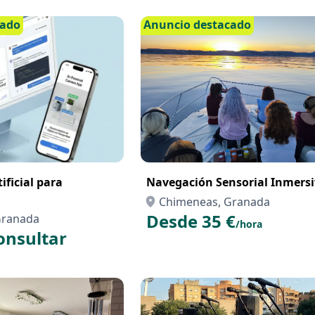
cado
Anuncio destacado
ificial para
Navegación Sensorial Inmers
Chimeneas, Granada
Desde 35 €
Granada
/hora
onsultar