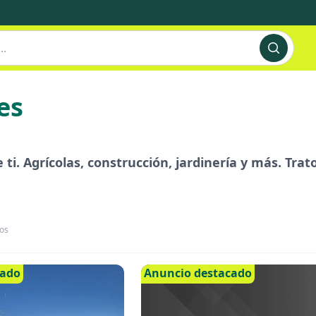
es
ti. Agrícolas, construcción, jardinería y más. Trat
os
cado
Anuncio destacado