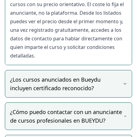
cursos con su precio orientativo. El coste lo fija el
Profesionales Hay en
anunciante, no la plataforma. Desde los listados
Bueydu?
puedes ver el precio desde el primer momento y,
una vez registrado gratuitamente, accedes a los
La oferta es variada y crece continuamente. Estas
datos de contacto para hablar directamente con
son las áreas de formación más activas en la
quien imparte el curso y solicitar condiciones
plataforma:
detalladas.
Formación Técnica y de Maquinaria
Cursos presenciales para operadores de maquinaria
de construcción, logística e industria:
¿Los cursos anunciados en Bueydu
retroexcavadoras, carretillas elevadoras,
incluyen certificado reconocido?
plataformas elevadoras de personal, manipuladoras
telescópicas, dumpers y grúas auxiliares.
Imprescindibles para acceder a obra o cumplir con
¿Cómo puedo contactar con un anunciante
la normativa del convenio colectivo del sector.
de cursos profesionales en BUEYDU?
Prevención de Riesgos Laborales (PRL)
Formación obligatoria para trabajadores del sector