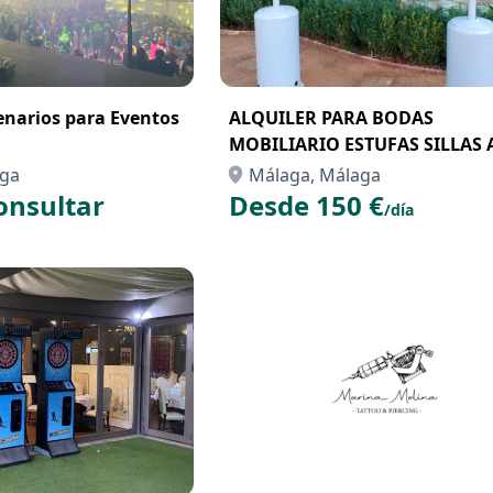
cenarios para Eventos
ALQUILER PARA BODAS
MOBILIARIO ESTUFAS SILLAS 
ACONDICINADO SOMBRILLAS
aga
Málaga, Málaga
MESAS
onsultar
Desde 150 €
/día