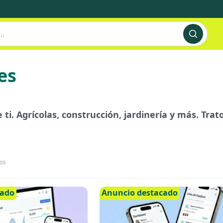
es
ti. Agrícolas, construcción, jardinería y más. Trat
os
cado
Anuncio destacado