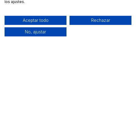
los ajustes.
Aceptar todo
Rechazar
No, ajustar
Alquiler de equipamiento profesional cerca de ti
Descarga nuestra app: