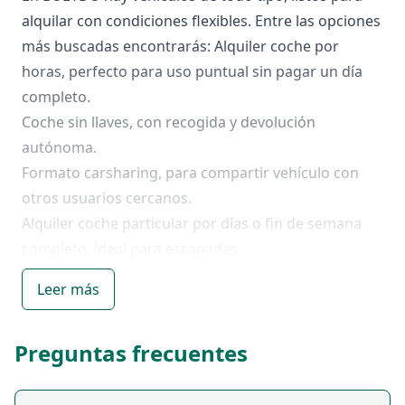
alquilar con condiciones flexibles. Entre las opciones
más buscadas encontrarás: Alquiler coche por
horas, perfecto para uso puntual sin pagar un día
completo.
Coche sin llaves, con recogida y devolución
autónoma.
Formato carsharing, para compartir vehículo con
otros usuarios cercanos.
Alquiler coche particular por días o fin de semana
completo, ideal para escapadas.
Modelos urbanos, compactos, familiares, SUV o
Leer más
eléctricos.
Cada anuncio incluye información clave: marca y
Preguntas frecuentes
modelo, kilometraje permitido, condiciones de uso,
disponibilidad horaria, ubicación y si se requiere
fianza.