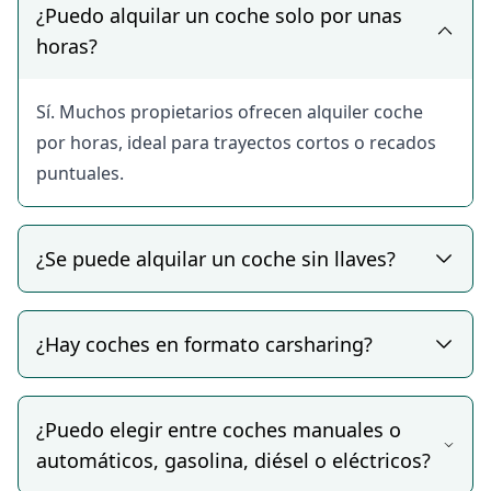
¿Puedo alquilar un coche solo por unas
Gracias al contacto directo con el propietario,
horas?
puedes resolver cualquier duda y acordar la
recogida del coche en un punto cercano, sin
Sí. Muchos propietarios ofrecen alquiler coche
desplazarte a oficinas ni perder tiempo en trámites.
Ventajas de alquilar
por horas, ideal para trayectos cortos o recados
puntuales.
un coche particular
en BUEYDU
¿Se puede alquilar un coche sin llaves?
Ahorro real: sin comisiones ni gastos extra, el precio
lo acuerdas directamente con el propietario.
Flexibilidad total: elige entre alquiler coche por
¿Hay coches en formato carsharing?
horas, días o incluso semanas.
Proximidad: encuentra coches en tu propio barrio o
¿Puedo elegir entre coches manuales o
zona, evitando desplazamientos innecesarios.
automáticos, gasolina, diésel o eléctricos?
Comodidad: posibilidad de coche sin llaves o