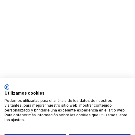
Filtra por provincia, tipo de vehículo, precio y
disponibilidad.
Revisa los anuncios con fotos reales, detalles del
vehículo y condiciones de uso.
Contacta directamente con el propietario para
acordar precio, duración, punto de recogida y
devolución.
Todo el proceso es gratuito, rápido y sin
intermediarios.
Utilizamos cookies
Podemos utilizarlas para el análisis de los datos de nuestros
visitantes, para mejorar nuestro sitio web, mostrar contenido
personalizado y brindarle una excelente experiencia en el sitio web.
Para obtener más información sobre las cookies que utilizamos, abre
los ajustes.