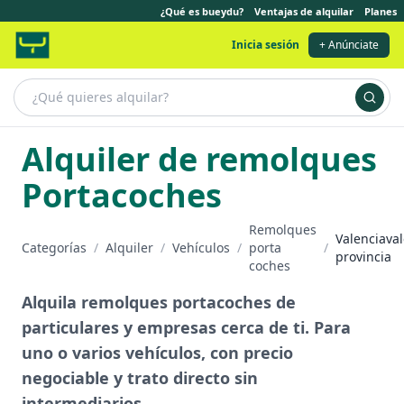
¿Qué es bueydu?
Ventajas de alquilar
Planes
Inicia sesión
+ Anúnciate
Alquiler de remolques
Portacoches
Remolques
Valenciava
Categorías
/
Alquiler
/
Vehículos
/
porta
/
provincia
coches
Alquila remolques portacoches de
particulares y empresas cerca de ti. Para
uno o varios vehículos, con precio
negociable y trato directo sin
intermediarios.