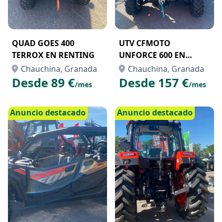
QUAD GOES 400
UTV CFMOTO
TERROX EN RENTING
UNFORCE 600 EN
AQUILER CON OPCIÓN
Chauchina, Granada
Chauchina, Granada
A COMPRA
Desde 89 €
Desde 157 €
/mes
/mes
Anuncio destacado
Anuncio destacado