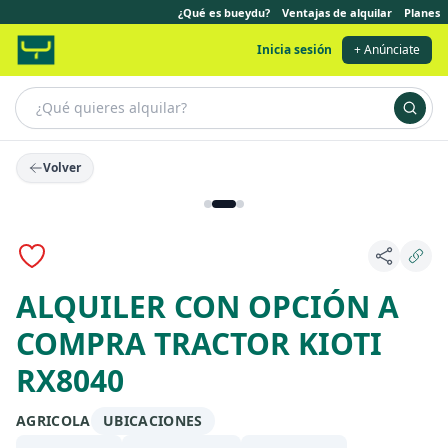
¿Qué es bueydu?
Ventajas de alquilar
Planes
Inicia sesión
+ Anúnciate
Volver
ALQUILER CON OPCIÓN A
COMPRA TRACTOR KIOTI
RX8040
AGRICOLA
UBICACIONES