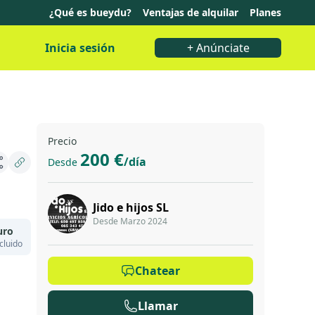
¿Qué es bueydu?
Ventajas de alquilar
Planes
Inicia sesión
+ Anúnciate
Precio
200 €
/día
Desde
Jido e hijos SL
Desde Marzo 2024
uro
cluido
Chatear
Llamar