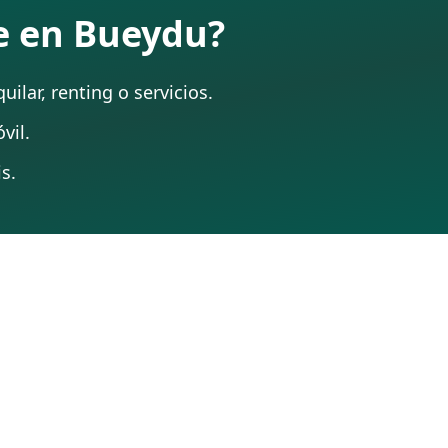
te en Bueydu?
ilar, renting o servicios.
vil.
s.