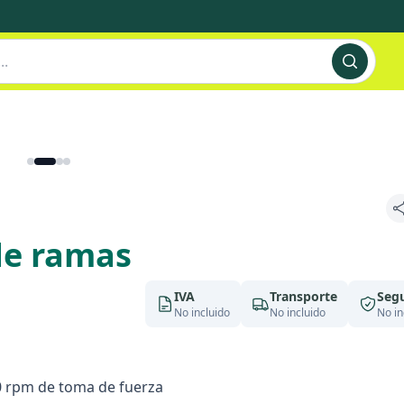
de ramas
IVA
Transporte
Seg
No incluido
No incluido
No in
0 rpm de toma de fuerza