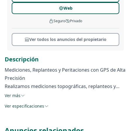
Web
Seguro
Privado
Ver todos los anuncios del propietario
Descripción
Mediciones, Replanteos y Peritaciones con GPS de Alta
Precisión
Realizamos mediciones topográficas, replanteos y
peritaciones utilizando tecnología GPS de alta
Ver más
precisión, garantizando datos exactos para proyectos
Ver especificaciones
agrícolas, forestales y de construcción. Optimiza tus
proyectos con un servicio profesional, rápido y
adaptado a tus necesidades. Confía en nuestra
Anuncios relacionados