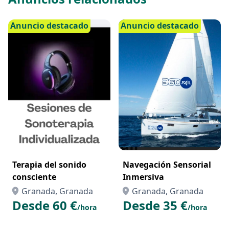
experiencia para obtener resultados fiables y
eficientes. ¡Contáctanos para más información!
Anuncio destacado
Anuncio destacado
Terapia del sonido
Navegación Sensorial
consciente
Inmersiva
Granada, Granada
Granada, Granada
Desde 60 €
Desde 35 €
/hora
/hora