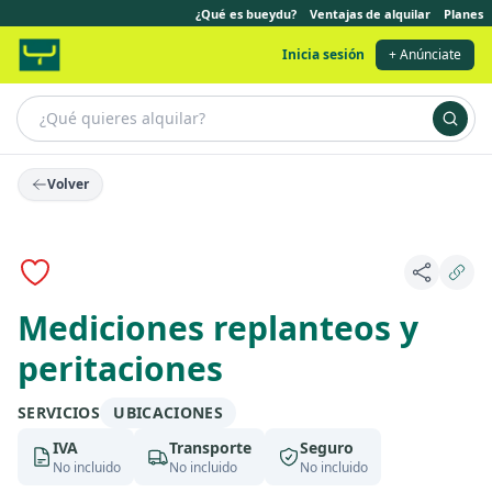
¿Qué es bueydu?
Ventajas de alquilar
Planes
Inicia sesión
+ Anúnciate
Volver
Mediciones replanteos y
peritaciones
SERVICIOS
UBICACIONES
IVA
Transporte
Seguro
No incluido
No incluido
No incluido