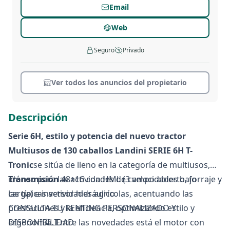
Email
Web
Seguro
Privado
Ver todos los anuncios del propietario
Descripción
Serie 6H, estilo y potencia del nuevo tractor
Multiusos de 130 caballos Landini SERIE 6H T-
Tronic
se sitúa de lleno en la categoría de multiusos,
idóneo para las actividades de campo abierto, forraje y
Transmisión
48+16 con HML (3 velocidades bajo
las típicas actividades agrícolas, acentuando las
carga) e inversor hidráulico
prestaciones y la eficiencia, optimizando estilo y
CONSULTA TU RENTING PERSONALIZADO Y
ergonomía. Entre las novedades está el motor con
DISPONIBILIDAD