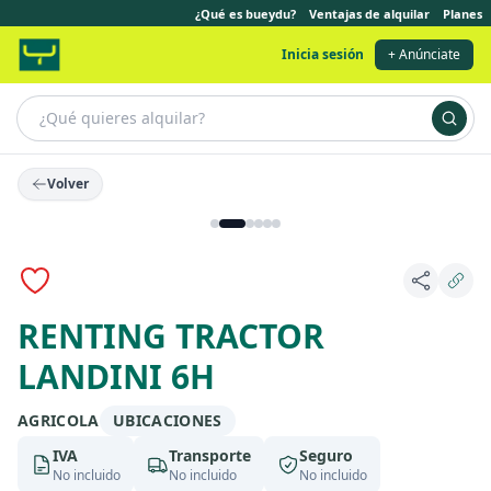
¿Qué es bueydu?
Ventajas de alquilar
Planes
Inicia sesión
+ Anúnciate
Volver
Anuncio destacado
RENTING TRACTOR
LANDINI 6H
AGRICOLA
UBICACIONES
IVA
Transporte
Seguro
No incluido
No incluido
No incluido