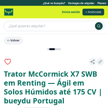
¿Qué es bueydu?
Ventajas de alquilar
Planes
Inicia sesión
+ Anúnciate
Volver
Anuncio destacado
Trator McCormick X7 SWB
em Renting — Ágil em
Solos Húmidos até 175 CV |
bueydu Portugal