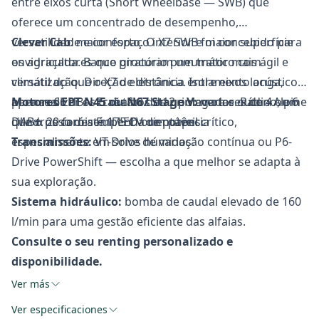
entre eixos curta (Short Wheelbase — SWB) que
oferece um concentrado de desempenho,
versatilidade e conforto. O X7 SWB foi concebido para
Clever Cab
: maior espaço interior e maior superfície
os agricultores que procuram um trator mais ágil e
envidraçada. Banco giratório pneumático com
versátil do que o X7 de distância entre eixos longa,
climatização. Direção eletrónica. Isolamento acústico:
para realizar os trabalhos de primavera e outono, em
apenas 66 dBA. Ecrã tátil de 12 polegadas. Rádio Alpine
Motores FPT N45 ou N67 Stage V:
motores de 4 ou 6
que o peso desempenha um papel crítico,
DAB+. 20 faróis Full LED orientáveis.
cilindros com até 175 CV de potência
especialmente em solos húmidos.
Transmissões:
VT-Drive de variação contínua ou P6-
Drive PowerShift — escolha a que melhor se adapta à
sua exploração.
Sistema hidráulico:
bomba de caudal elevado de 160
l/min para uma gestão eficiente das alfaias.
Consulte o seu renting personalizado e
disponibilidade.
Ver más
Ver especificaciones